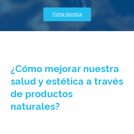
Ficha técnica
¿Cómo mejorar nuestra
salud y estética a través
de productos
naturales?