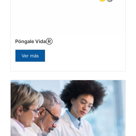
Póngale VidaⓇ
Ver más