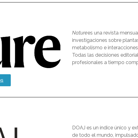
Nature
es una revista mensual
investigaciones sobre plantas
metabolismo e interacciones 
Todas las decisiones editori
profesionales a tiempo comp
os
DOAJ es un índice único y ex
de todo el mundo, impulsado