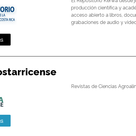
El Repositorio Kérwá desde j
producción científica y acad
acceso abierto a libros, docum
grabaciones de audio y video,
os
ostarricense
Revistas de Ciencias Agroali
os