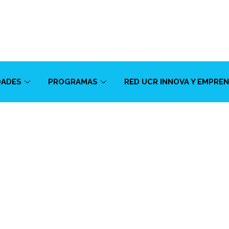
DADES
PROGRAMAS
RED UCR INNOVA Y EMPRE
roalimentarias