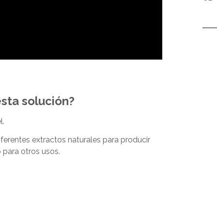
esta solución?
l.
erentes extractos naturales para producir
 para otros usos.