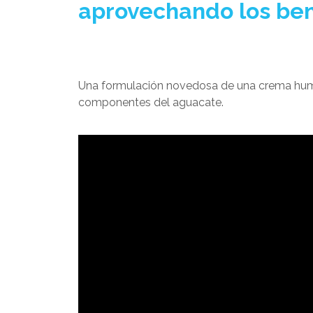
aprovechando los ben
Una formulación novedosa de una crema hume
componentes del aguacate.