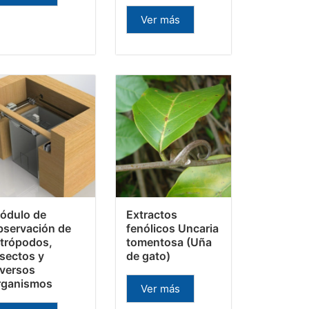
Ver más
ódulo de
Extractos
bservación de
fenólicos Uncaria
rtrópodos,
tomentosa (Uña
nsectos y
de gato)
iversos
rganismos
Ver más