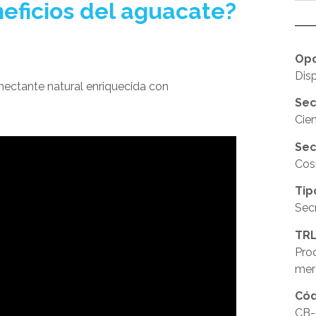
eficios del aguacate?
Opo
Disp
ctante natural enriquecida con
Sec
Cien
Sec
Cos
Tip
Secr
TRL
Pro
mer
Cód
CB-