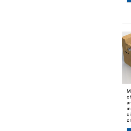
M
o
a
i
d
o