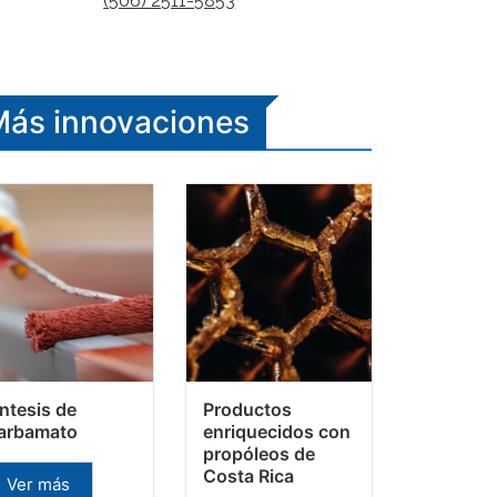
(506) 2511-5853
ás innovaciones
íntesis de
Productos
arbamato
enriquecidos con
propóleos de
Costa Rica
Ver más