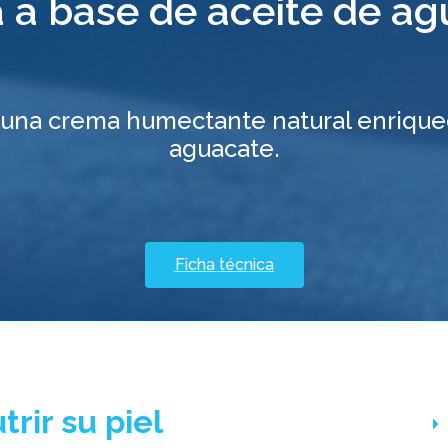
 a base de aceite de ag
una crema humectante natural enriqu
aguacate.
Ficha técnica
rir su piel