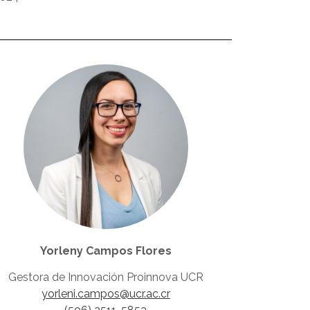
Yorleny Campos Flores
Gestora de Innovación Proinnova UCR
yorleni.campos@ucr.ac.cr