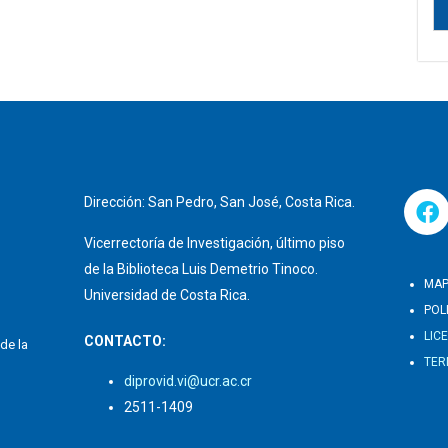
Dirección: San Pedro, San José, Costa Rica.
Vicerrectoría de Investigación, último piso
de la Biblioteca Luis Demetrio Tinoco.
MAP
Universidad de Costa Rica.
POL
LIC
CONTACTO:
de la
TER
diprovid.vi@ucr.ac.cr
2511-1409