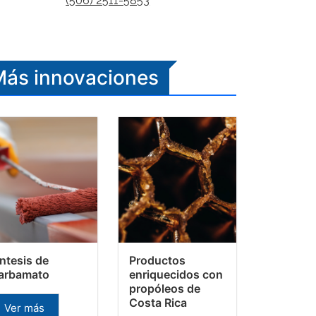
(506) 2511-5853
ás innovaciones
íntesis de
Productos
arbamato
enriquecidos con
propóleos de
Costa Rica
Ver más