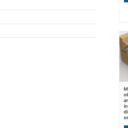
M
o
a
i
d
o