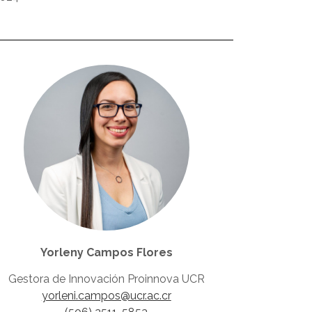
Yorleny Campos Flores
Gestora de Innovación Proinnova UCR
yorleni.campos@ucr.ac.cr