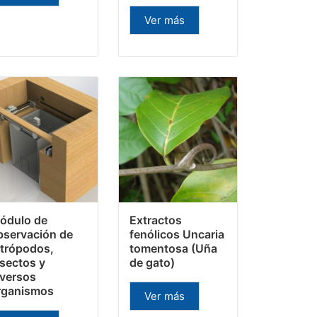
Ver más
ódulo de
Extractos
bservación de
fenólicos Uncaria
rtrópodos,
tomentosa (Uña
nsectos y
de gato)
iversos
rganismos
Ver más