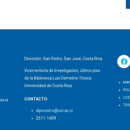
Dirección: San Pedro, San José, Costa Rica.
Vicerrectoría de Investigación, último piso
de la Biblioteca Luis Demetrio Tinoco.
MAP
Universidad de Costa Rica.
POL
LIC
CONTACTO:
de la
TER
diprovid.vi@ucr.ac.cr
2511-1409