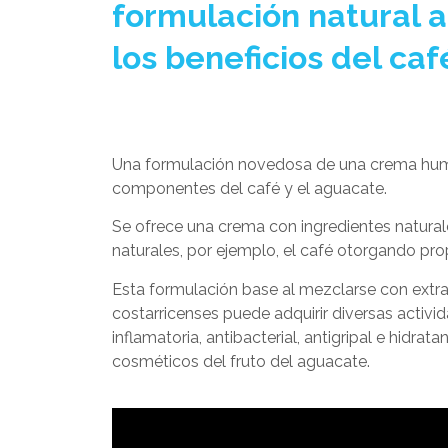
formulación natural 
los beneficios del ca
Una formulación novedosa de una crema hume
componentes del café y el aguacate.
Se ofrece una crema con ingredientes natur
naturales, por ejemplo, el café otorgando pro
Esta formulación base al mezclarse con extra
costarricenses puede adquirir diversas activ
inflamatoria, antibacterial, antigripal e hidr
cosméticos del fruto del aguacate.