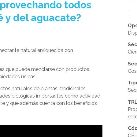
aprovechando todos
fé y del aguacate?
Opo
Disp
Sec
ctante natural enriquecida con
Cien
Sec
ales que puede mezclarse con productos
Cos
piedades únicas.
Tip
ctos naturales de plantas medicinales
Secr
idades biológicas importantes como actividad
TRL
atante y que además cuenta con los beneficios
Pro
mer
Cód
CB-